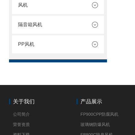
风机
隔音箱风机
PP风机
关于我们
产品展示
公司简介
FP900CPP防腐风机
荣誉资质
玻璃钢防爆风机
资料下载
FB800C除臭风机