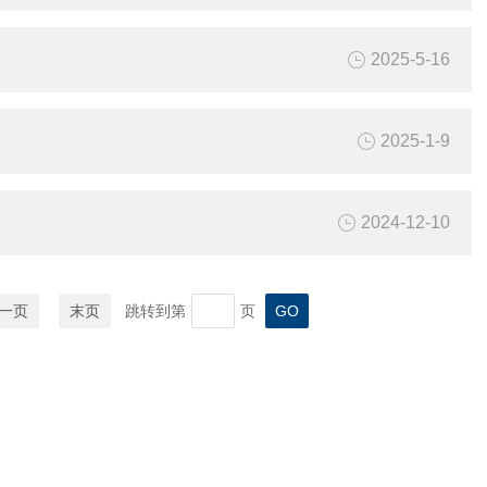
2025-5-16
2025-1-9
2024-12-10
一页
末页
跳转到第
页