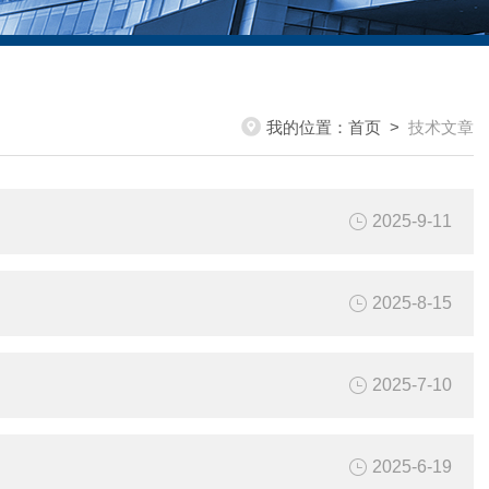
我的位置：
首页
>
技术文章
2025-9-11
2025-8-15
2025-7-10
2025-6-19