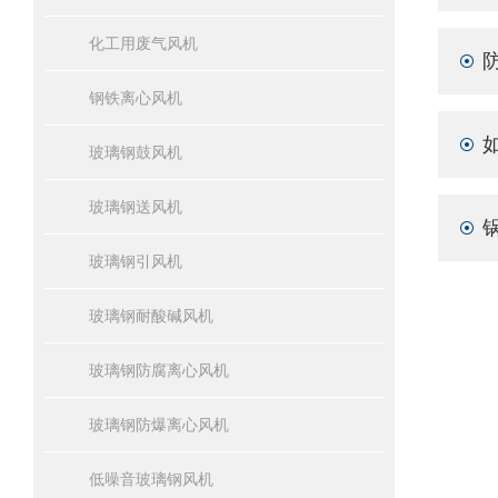
化工用废气风机
钢铁离心风机
玻璃钢鼓风机
玻璃钢送风机
玻璃钢引风机
玻璃钢耐酸碱风机
玻璃钢防腐离心风机
玻璃钢防爆离心风机
低噪音玻璃钢风机