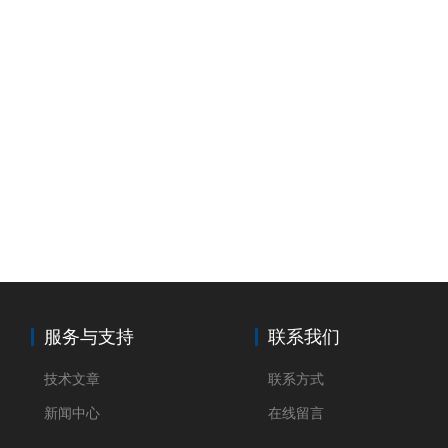
服务与支持
联系我们
技术文章
联系方式
新闻中心
在线留言