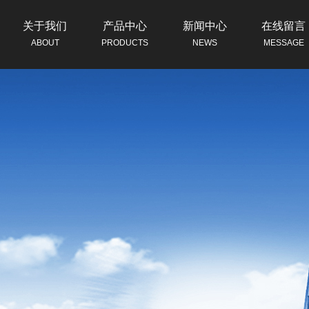
关于我们
产品中心
新闻中心
在线留言
ABOUT
PRODUCTS
NEWS
MESSAGE