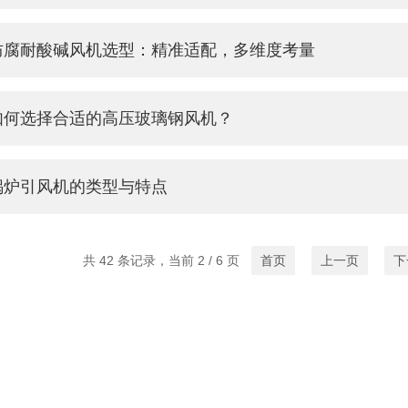
防腐耐酸碱风机选型：精准适配，多维度考量
如何选择合适的高压玻璃钢风机？
锅炉引风机的类型与特点
共 42 条记录，当前 2 / 6 页
首页
上一页
下