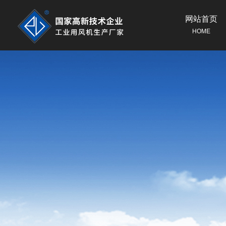
网站首页
HOME