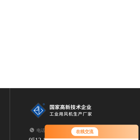
电话：TEL
在线交流
0512-82870668