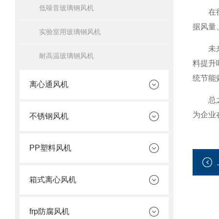
低噪音玻璃钢风机
在行业
据风量
实验室用玻璃钢风机
未来，
耐高温玻璃钢风机
料提升
统节能
离心通风机
总之，
为企业
不锈钢风机
PP塑料风机
箱式离心风机
frp防腐风机