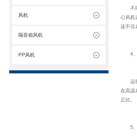
不同的
风机
心风机
这不仅
隔音箱风机
4、
PP风机
运行速
在高温
正比。
5、离