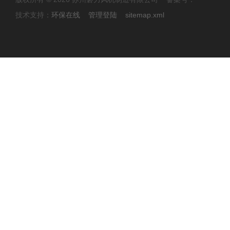
技术支持：
环保在线
管理登陆
sitemap.xml