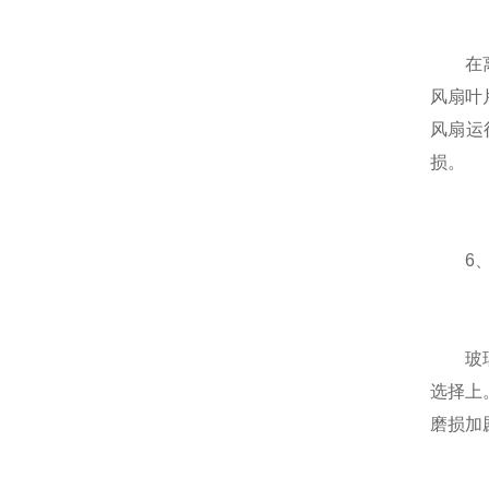
在离心
风扇叶
风扇运
损。
6、
玻璃钢
选择上
磨损加