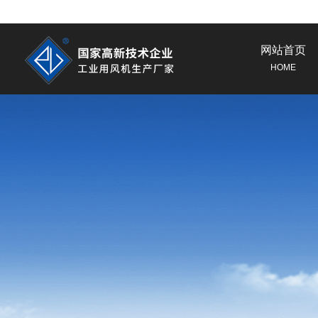
网站首页
HOME