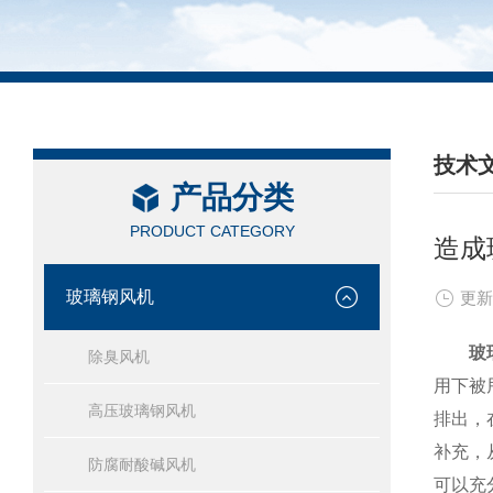
技术
产品分类
/ TEC
PRODUCT CATEGORY
造成
玻璃钢风机
更新
玻
除臭风机
用下被
高压玻璃钢风机
排出，
补充，
防腐耐酸碱风机
可以充